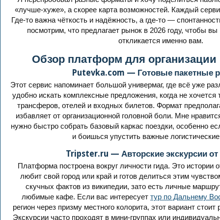
«лучше-хуже», а скорее карта возможностей. Каждый серви
Где-то важна чёткость и надёжность, а где-то — спонтаннос
посмотрим, что предлагает рынок в 2026 году, чтобы вы 
откликается именно вам.
Обзор платформ для организации
Putevka.com — Готовые пакетные 
Этот сервис напоминает большой универмаг, где всё уже раз
удобно искать комплексные предложения, когда не хочется 
трансферов, отелей и входных билетов. Формат предполага
избавляет от организационной головной боли. Мне нравитс
нужно быстро собрать базовый каркас поездки, особенно ес
и боишься упустить важные логистические
Tripster.ru — Авторские экскурсии о
Платформа построена вокруг личности гида. Это истории о
любит свой город или край и готов делиться этим чувством
скучных фактов из википедии, зато есть личные маршру
любимые кафе. Если вас интересует
тур по Дальнему Во
регион через призму местного колорита, этот вариант стоит
Экскурсии часто проходят в мини-группах или индивидуаль