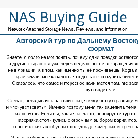
NAS Buying Guide
Network Attached Storage News, Reviews, and Information
Авторский тур по Дальнему Востоку
формат
Знаете, я долго не мог понять, почему одни поездки остаютс
а другие стираются уже через неделю после возвращения до
не в локации, а в том, как именно ты её проживаешь. Когда 
край земли, мне казалось, что достаточно купить билет 
Оказалось, что самое интересное начинается там, где за
путеводители.
Сейчас, оглядываясь на свой опыт, я вижу чёткую разницу 
и «почувствовать». Именно поэтому меня так зацепила тема 
маршрутов. Если вы, как и я когда-то, планируете
тур по
наверняка столкнулись с огромным выбором вариантов. 
классических автобусных поездок до камерных встреч с 
Я перепробовал разные форматы и хочу поделиться наблю