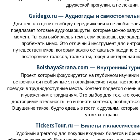
дружеской прогулки, а не лекции.
Guidego.ru — Аудиогиды и самостоятель
Для тех, кто ценит свободу передвижения и не любит зав
предлагает готовые аудиомаршруты, которые можно запус
момент. Ты сам выбираешь темп, сам решаешь, где задер
пробежать мимо. Это отличный инструмент для интро
путешественников, которым важно оставаться наедине с 
посторонних голосов, только ты, город и интересная и
BolshayaStrana.com — Внутренний тури
Проект, который фокусируется на глубинном изучении 
встречаются необычные этнографические туры, гастроно
поездки в труднодоступные места. Контент подаётся очень 
и уважениям к традициям. Это выбор для тех, кто хоч
достопримечательность, но и понять контекст, пообщаться
Ощущение такое, будто едешь в гости к друзьям, которые
уголках страны.
TicketsTour.ru — Билеты и классически
Удобный агрегатор для покупки входных билетов и бро
обзорных экскурсий. Если ваша цель — посетить конкретны