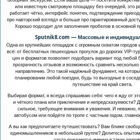
или известную смотровую площадку без очередей, это р
работает чётко, интерфейс понятен, подтверждение прихо
про «авторский взгляд» и больше про гарантированный дост
Хорошо подходит для заполнения пробелов в основной п
Sputnik8.com — Массовые и индивидуа
Одна из крупнейших площадок с огромным охватом городов и
всё: от бесплатных пешеходных прогулок до дорогих VIP-тур
цен и форматов позволяет подобрать вариант под любой 
прозрачность отзывов и возможность сравнить несколько
направлению. Это такой надёжный фундамент, на которы
планировании любой поездки, будь то выходные в сосед
путешествие на край света.
Выбирая формат, я всегда спрашиваю себя: чего я жду от э
и чёткого плана или приключения и непредсказуемости? 
сильное, требующее внимания и уважения. И неважно, 
автобусом или пойдёте по тропе с частным гидом, главно
А вы как предпочитаете путешествовать? Вам ближе свобо
единомышленников в небольшой группе? Делитесь опытом
часто рождаются именно в таких разгов